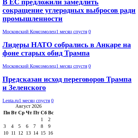
В ЕС предложили замедлить
сокращение углеродных выбросов ради
промышленности
Московский Комсомолец
1 месяц спустя
0
Лидеры НАТО собрались в Анкаре на
фоне старых обид Трампа
Московский Комсомолец
1 месяц спустя
0
Предсказан исход переговоров Трампа
и Зеленского
Lenta.ru
1 месяц спустя
0
Август 2026
Пн
Вт
Ср
Чт
Пт
Сб
Вс
1
2
3
4
5
6
7
8
9
10
11
12
13
14
15
16