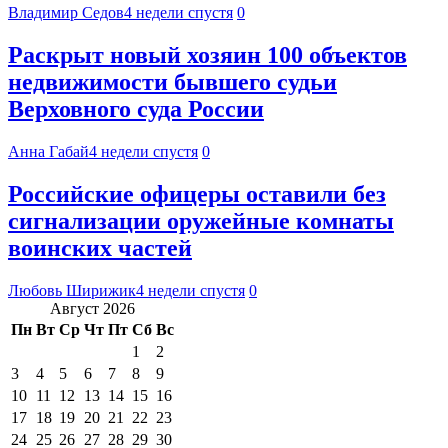
Владимир Седов
4 недели спустя
0
Раскрыт новый хозяин 100 объектов
недвижимости бывшего судьи
Верховного суда России
Анна Габай
4 недели спустя
0
Российские офицеры оставили без
сигнализации оружейные комнаты
воинских частей
Любовь Ширижик
4 недели спустя
0
Август 2026
Пн
Вт
Ср
Чт
Пт
Сб
Вс
1
2
3
4
5
6
7
8
9
10
11
12
13
14
15
16
17
18
19
20
21
22
23
24
25
26
27
28
29
30