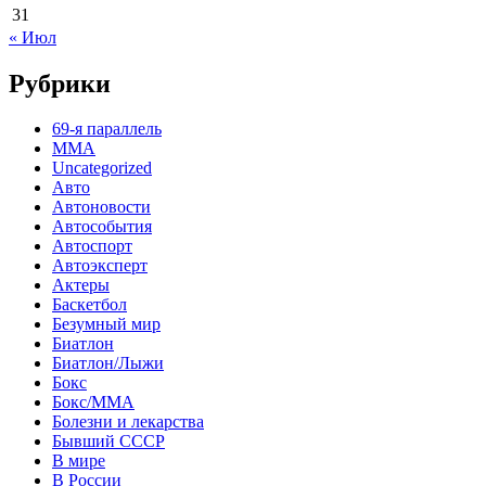
31
« Июл
Рубрики
69-я параллель
MMA
Uncategorized
Авто
Автоновости
Автособытия
Автоспорт
Автоэксперт
Актеры
Баскетбол
Безумный мир
Биатлон
Биатлон/Лыжи
Бокс
Бокс/MMA
Болезни и лекарства
Бывший СССР
В мире
В России