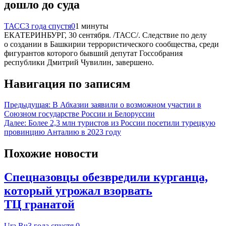
дошло до суда
ТАСС
3 года спустя
0
1 минуты
ЕКАТЕРИНБУРГ, 30 сентября. /ТАСС/. Следствие по делу
о создании в Башкирии террористического сообщества, среди
фигурантов которого бывший депутат Госсобрания
республики Дмитрий Чувилин, завершено.
Навигация по записям
Предыдущая:
В Абхазии заявили о возможном участии в
Союзном государстве России и Белоруссии
Далее:
Более 2,3 млн туристов из России посетили турецкую
провинцию Анталию в 2023 году
Похожие новости
Спецназовцы обезвредили курганца,
который угрожал взорвать
ТЦ гранатой
Ura.Ru
3 года спустя
0