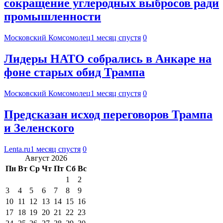
сокращение углеродных выбросов ради
промышленности
Московский Комсомолец
1 месяц спустя
0
Лидеры НАТО собрались в Анкаре на
фоне старых обид Трампа
Московский Комсомолец
1 месяц спустя
0
Предсказан исход переговоров Трампа
и Зеленского
Lenta.ru
1 месяц спустя
0
Август 2026
Пн
Вт
Ср
Чт
Пт
Сб
Вс
1
2
3
4
5
6
7
8
9
10
11
12
13
14
15
16
17
18
19
20
21
22
23