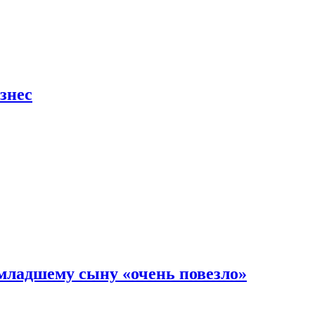
знес
младшему сыну «очень повезло»