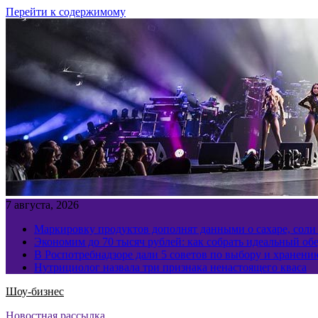
Перейти к содержимому
7 августа, 2026
Маркировку продуктов дополнят данными о сахаре, соли
Экономим до 70 тысяч рублей: как собрать идеальный обе
В Роспотребнадзоре дали 5 советов по выбору и хранен
Нутрициолог назвала три признака ненастоящего кваса
Шоу-бизнес
Новостная рассылка