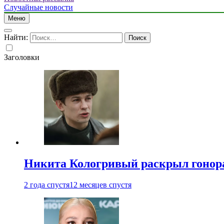
Случайные новости
Меню
Найти:
Заголовки
Никита Кологривый раскрыл гонора
2 года спустя
12 месяцев спустя