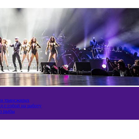
 и трансжирах
д с собой на работу
ию рыбы