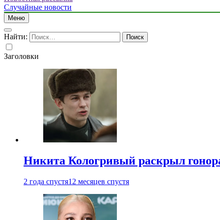
Случайные новости
Меню
Найти:
Заголовки
Никита Кологривый раскрыл гонора
2 года спустя
12 месяцев спустя