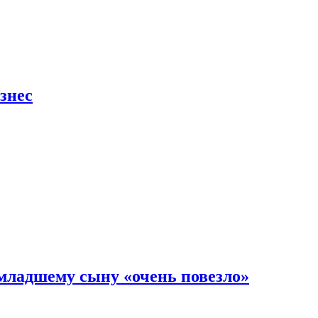
знес
младшему сыну «очень повезло»