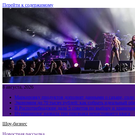
Перейти к содержимому
8 августа, 2026
Маркировку продуктов дополнят данными о сахаре, соли
Экономим до 70 тысяч рублей: как собрать идеальный обе
В Роспотребнадзоре дали 5 советов по выбору и хранен
Нутрициолог назвала три признака ненастоящего кваса
Шоу-бизнес
Новостная рассылка