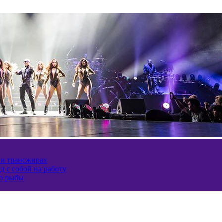
 и трансжирах
д с собой на работу
ию рыбы