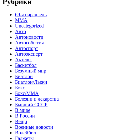
Рубрики
69-я параллель
MMA
Uncategorized
Авто
Автоновости
Автособытия
Автоспорт
Автоэксперт
Актеры
Баскетбол
Безумный мир
Биатлон
Биатлон/Лыжи
Бокс
Бокс/MMA
Болезни и лекарства
Бывший СССР
В мире
В России
Вещи
Военные новости
Волейбол
Гаджеты