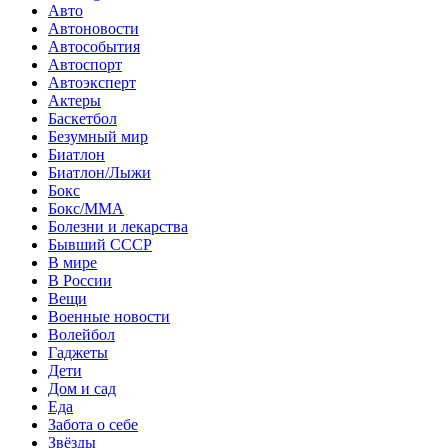
Авто
Автоновости
Автособытия
Автоспорт
Автоэксперт
Актеры
Баскетбол
Безумный мир
Биатлон
Биатлон/Лыжи
Бокс
Бокс/MMA
Болезни и лекарства
Бывший СССР
В мире
В России
Вещи
Военные новости
Волейбол
Гаджеты
Дети
Дом и сад
Еда
Забота о себе
Звёзды