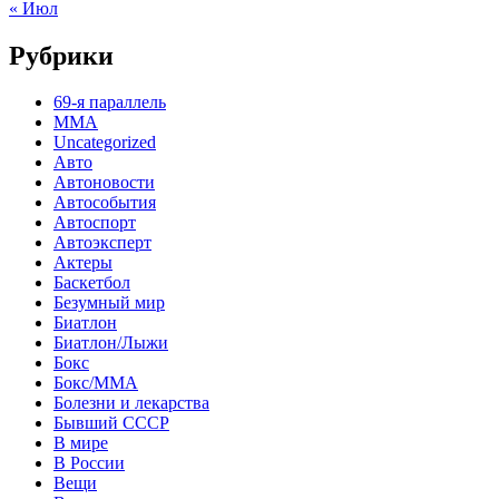
« Июл
Рубрики
69-я параллель
MMA
Uncategorized
Авто
Автоновости
Автособытия
Автоспорт
Автоэксперт
Актеры
Баскетбол
Безумный мир
Биатлон
Биатлон/Лыжи
Бокс
Бокс/MMA
Болезни и лекарства
Бывший СССР
В мире
В России
Вещи