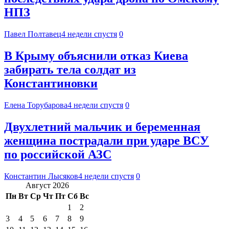
НПЗ
Павел Полтавец
4 недели спустя
0
В Крыму объяснили отказ Киева
забирать тела солдат из
Константиновки
Елена Торубарова
4 недели спустя
0
Двухлетний мальчик и беременная
женщина пострадали при ударе ВСУ
по российской АЗС
Константин Лысяков
4 недели спустя
0
Август 2026
Пн
Вт
Ср
Чт
Пт
Сб
Вс
1
2
3
4
5
6
7
8
9