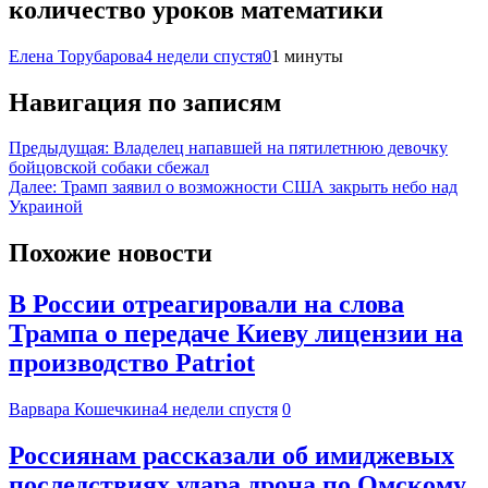
количество уроков математики
Елена Торубарова
4 недели спустя
0
1 минуты
Навигация по записям
Предыдущая:
Владелец напавшей на пятилетнюю девочку
бойцовской собаки сбежал
Далее:
Трамп заявил о возможности США закрыть небо над
Украиной
Похожие новости
В России отреагировали на слова
Трампа о передаче Киеву лицензии на
производство Patriot
Варвара Кошечкина
4 недели спустя
0
Россиянам рассказали об имиджевых
последствиях удара дрона по Омскому