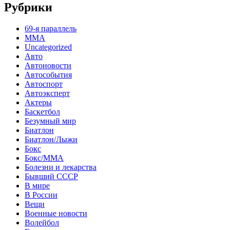
Рубрики
69-я параллель
MMA
Uncategorized
Авто
Автоновости
Автособытия
Автоспорт
Автоэксперт
Актеры
Баскетбол
Безумный мир
Биатлон
Биатлон/Лыжи
Бокс
Бокс/MMA
Болезни и лекарства
Бывший СССР
В мире
В России
Вещи
Военные новости
Волейбол