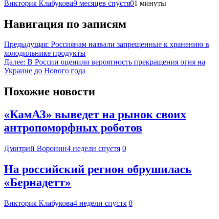
Виктория Клабукова
9 месяцев спустя
0
1 минуты
Навигация по записям
Предыдущая:
Россиянам назвали запрещенные к хранению в
холодильнике продукты
Далее:
В России оценили вероятность прекращения огня на
Украине до Нового года
Похожие новости
«КамАЗ» выведет на рынок своих
антропоморфных роботов
Дмитрий Воронин
4 недели спустя
0
На российский регион обрушилась
«Бернадетт»
Виктория Клабукова
4 недели спустя
0