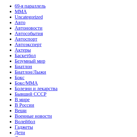
69-я параллель
MMA
Uncategorized
Авто
Автоновости
Автособытия
Автоспорт
Автоэксперт
Актеры
Баскетбол
Безумный мир
Биатлон
Биатлон/Лыжи
Бокс
Бокс/MMA
Болезни и лекарства
Бывший СССР
В мире
В России
Вещи
Военные новости
Волейбол
Гаджеты
Дети