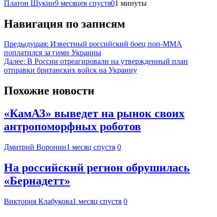
Платон Щукин
9 месяцев спустя
0
1 минуты
Навигация по записям
Предыдущая:
Известный российский боец поп-ММА
поплатился за гимн Украины
Далее:
В России отреагировали на утвержденный план
отправки британских войск на Украину
Похожие новости
«КамАЗ» выведет на рынок своих
антропоморфных роботов
Дмитрий Воронин
1 месяц спустя
0
На российский регион обрушилась
«Бернадетт»
Виктория Клабукова
1 месяц спустя
0