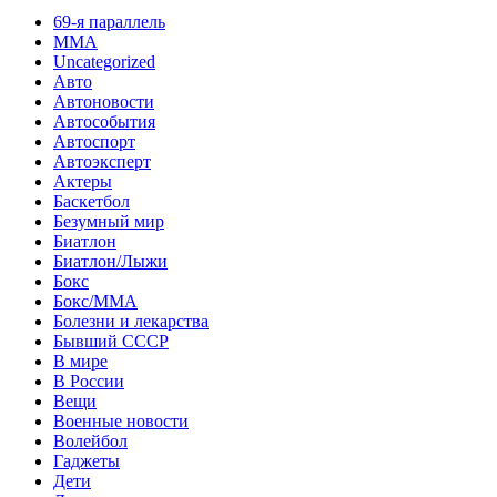
69-я параллель
MMA
Uncategorized
Авто
Автоновости
Автособытия
Автоспорт
Автоэксперт
Актеры
Баскетбол
Безумный мир
Биатлон
Биатлон/Лыжи
Бокс
Бокс/MMA
Болезни и лекарства
Бывший СССР
В мире
В России
Вещи
Военные новости
Волейбол
Гаджеты
Дети