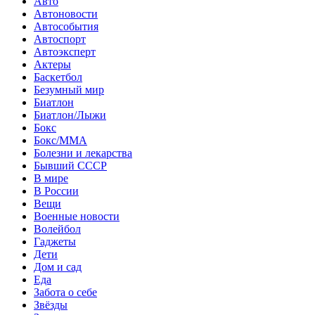
Авто
Автоновости
Автособытия
Автоспорт
Автоэксперт
Актеры
Баскетбол
Безумный мир
Биатлон
Биатлон/Лыжи
Бокс
Бокс/MMA
Болезни и лекарства
Бывший СССР
В мире
В России
Вещи
Военные новости
Волейбол
Гаджеты
Дети
Дом и сад
Еда
Забота о себе
Звёзды