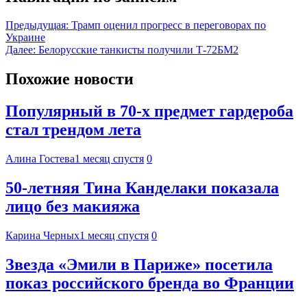
Предыдущая:
Трамп оценил прогресс в переговорах по
Украине
Далее:
Белорусские танкисты получили Т-72БМ2
Похожие новости
Популярный в 70-х предмет гардероба
стал трендом лета
Алина Гостева
1 месяц спустя
0
50-летняя Тина Канделаки показала
лицо без макияжа
Карина Черных
1 месяц спустя
0
Звезда «Эмили в Париже» посетила
показ российского бренда во Франции