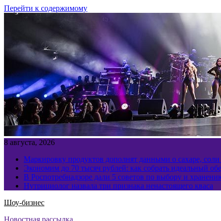
Перейти к содержимому
8 августа, 2026
Маркировку продуктов дополнят данными о сахаре, соли
Экономим до 70 тысяч рублей: как собрать идеальный обе
В Роспотребнадзоре дали 5 советов по выбору и хранен
Нутрициолог назвала три признака ненастоящего кваса
Шоу-бизнес
Новостная рассылка