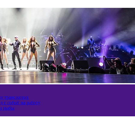
 и трансжирах
д с собой на работу
ию рыбы