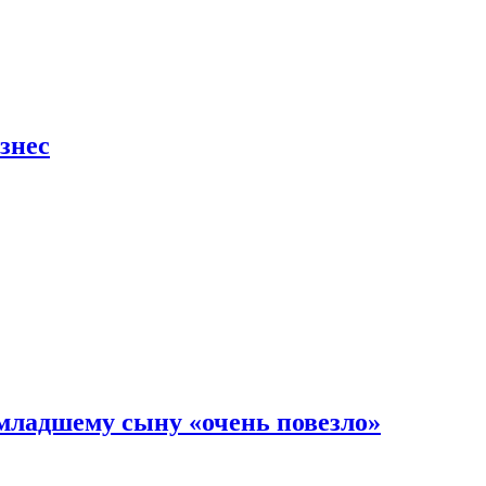
знес
младшему сыну «очень повезло»