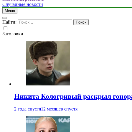
Случайные новости
Меню
Найти:
Заголовки
Никита Кологривый раскрыл гонора
2 года спустя
12 месяцев спустя