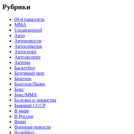
Рубрики
69-я параллель
MMA
Uncategorized
Авто
Автоновости
Автособытия
Автоспорт
Автоэксперт
Актеры
Баскетбол
Безумный мир
Биатлон
Биатлон/Лыжи
Бокс
Бокс/MMA
Болезни и лекарства
Бывший СССР
В мире
В России
Вещи
Военные новости
Волейбол