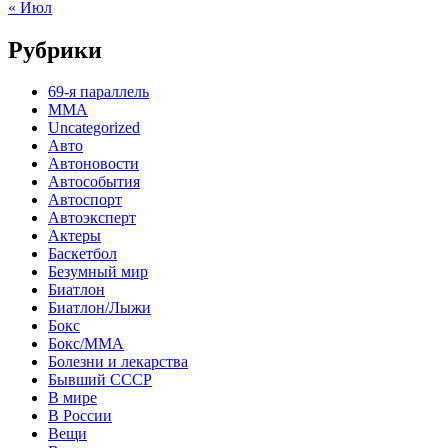
« Июл
Рубрики
69-я параллель
MMA
Uncategorized
Авто
Автоновости
Автособытия
Автоспорт
Автоэксперт
Актеры
Баскетбол
Безумный мир
Биатлон
Биатлон/Лыжи
Бокс
Бокс/MMA
Болезни и лекарства
Бывший СССР
В мире
В России
Вещи