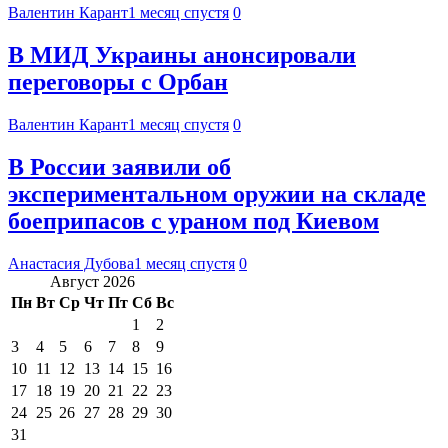
Валентин Карант
1 месяц спустя
0
В МИД Украины анонсировали
переговоры с Орбан
Валентин Карант
1 месяц спустя
0
В России заявили об
экспериментальном оружии на складе
боеприпасов с ураном под Киевом
Анастасия Дубова
1 месяц спустя
0
Август 2026
Пн
Вт
Ср
Чт
Пт
Сб
Вс
1
2
3
4
5
6
7
8
9
10
11
12
13
14
15
16
17
18
19
20
21
22
23
24
25
26
27
28
29
30
31