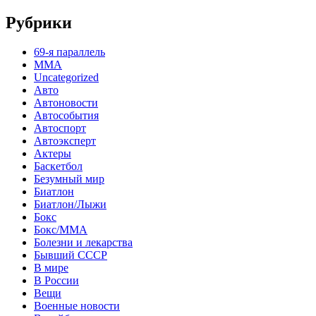
Рубрики
69-я параллель
MMA
Uncategorized
Авто
Автоновости
Автособытия
Автоспорт
Автоэксперт
Актеры
Баскетбол
Безумный мир
Биатлон
Биатлон/Лыжи
Бокс
Бокс/MMA
Болезни и лекарства
Бывший СССР
В мире
В России
Вещи
Военные новости