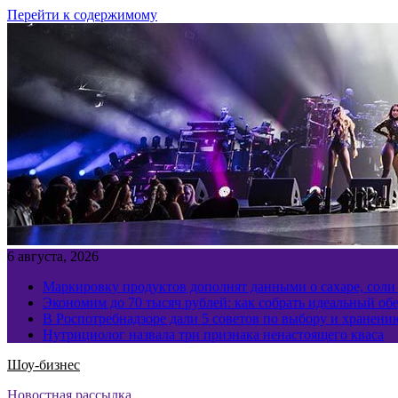
Перейти к содержимому
6 августа, 2026
Маркировку продуктов дополнят данными о сахаре, соли
Экономим до 70 тысяч рублей: как собрать идеальный обе
В Роспотребнадзоре дали 5 советов по выбору и хранен
Нутрициолог назвала три признака ненастоящего кваса
Шоу-бизнес
Новостная рассылка