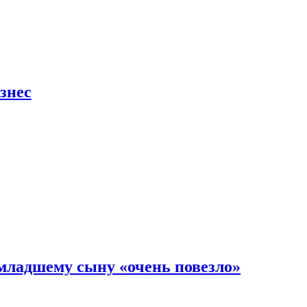
знес
младшему сыну «очень повезло»