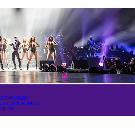
 и трансжирах
д с собой на работу
ию рыбы