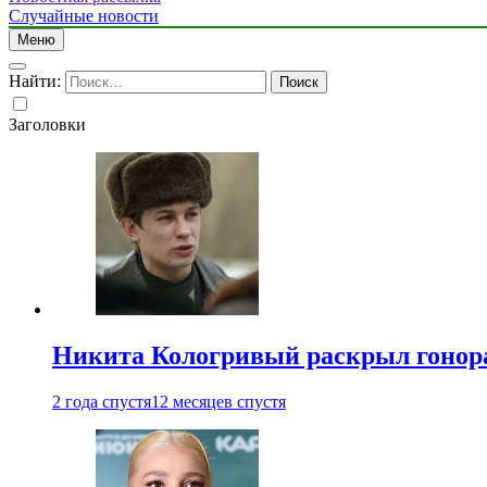
Случайные новости
Меню
Найти:
Заголовки
Никита Кологривый раскрыл гонора
2 года спустя
12 месяцев спустя