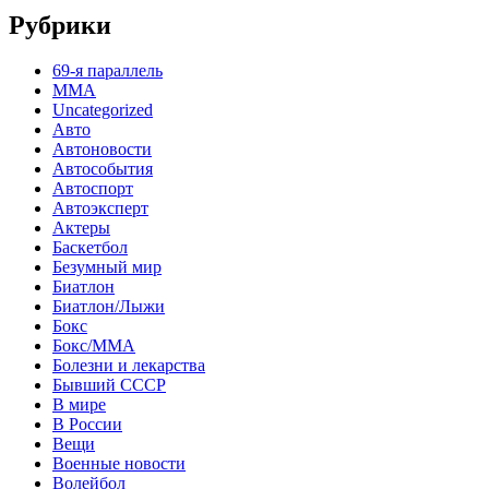
Рубрики
69-я параллель
MMA
Uncategorized
Авто
Автоновости
Автособытия
Автоспорт
Автоэксперт
Актеры
Баскетбол
Безумный мир
Биатлон
Биатлон/Лыжи
Бокс
Бокс/MMA
Болезни и лекарства
Бывший СССР
В мире
В России
Вещи
Военные новости
Волейбол