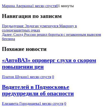
Марина Аверкина
1 месяц спустя
0
1 минуты
Навигация по записям
Предыдущая:
Эрдоган усмехнулся Макрону в
солнцезащитных очках
Далее:
Сосед России решил бороться с незаконным вывозом
бензина
Похожие новости
«АвтоВАЗ» опроверг слухи о скором
повышении цен
Платон Щукин
1 месяц спустя
0
Водителей в Подмосковье
предупредили об опасности
Елизавета Городищева
1 месяц спустя
0