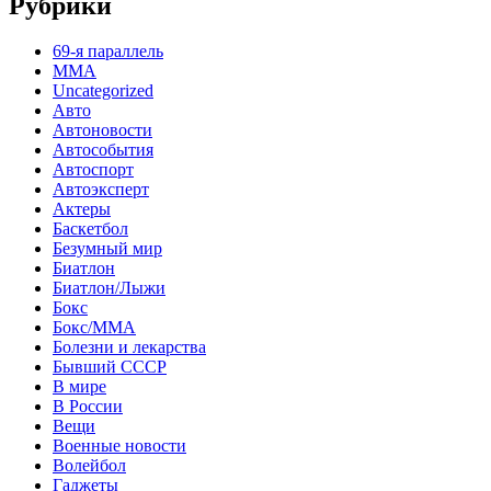
Рубрики
69-я параллель
MMA
Uncategorized
Авто
Автоновости
Автособытия
Автоспорт
Автоэксперт
Актеры
Баскетбол
Безумный мир
Биатлон
Биатлон/Лыжи
Бокс
Бокс/MMA
Болезни и лекарства
Бывший СССР
В мире
В России
Вещи
Военные новости
Волейбол
Гаджеты