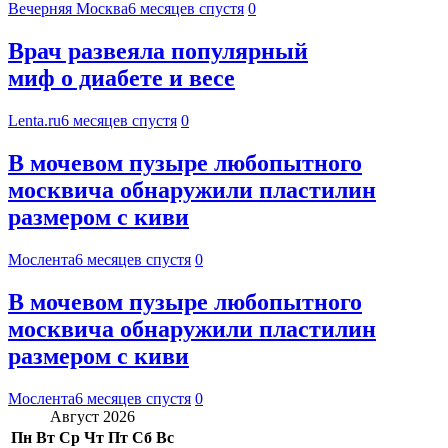
Вечерняя Москва
6 месяцев спустя
0
Врач развеяла популярный
миф о диабете и весе
Lenta.ru
6 месяцев спустя
0
В мочевом пузыре любопытного
москвича обнаружили пластилин
размером с киви
Мослента
6 месяцев спустя
0
В мочевом пузыре любопытного
москвича обнаружили пластилин
размером с киви
Мослента
6 месяцев спустя
0
Август 2026
Пн
Вт
Ср
Чт
Пт
Сб
Вс