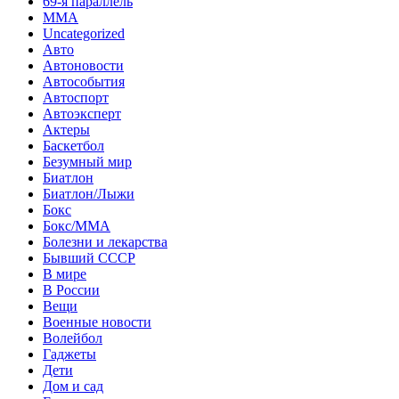
69-я параллель
MMA
Uncategorized
Авто
Автоновости
Автособытия
Автоспорт
Автоэксперт
Актеры
Баскетбол
Безумный мир
Биатлон
Биатлон/Лыжи
Бокс
Бокс/MMA
Болезни и лекарства
Бывший СССР
В мире
В России
Вещи
Военные новости
Волейбол
Гаджеты
Дети
Дом и сад