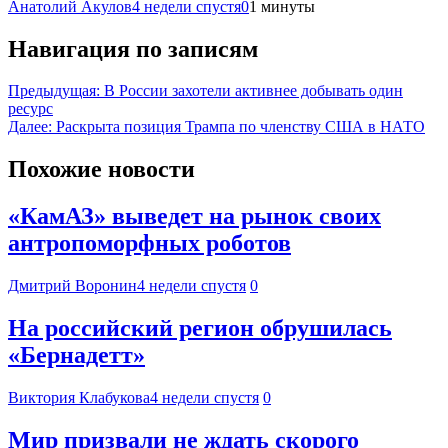
Анатолий Акулов
4 недели спустя
0
1 минуты
Навигация по записям
Предыдущая:
В России захотели активнее добывать один
ресурс
Далее:
Раскрыта позиция Трампа по членству США в НАТО
Похожие новости
«КамАЗ» выведет на рынок своих
антропоморфных роботов
Дмитрий Воронин
4 недели спустя
0
На российский регион обрушилась
«Бернадетт»
Виктория Клабукова
4 недели спустя
0
Мир призвали не ждать скорого