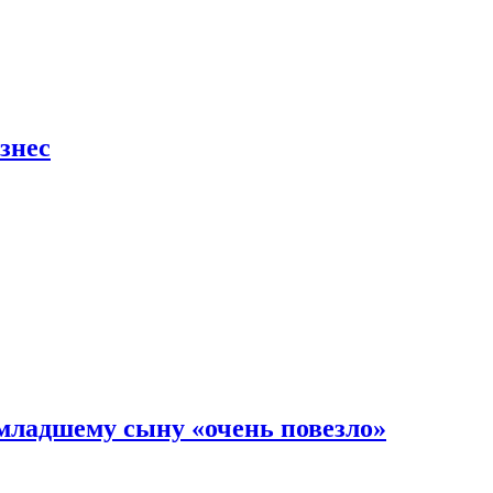
знес
младшему сыну «очень повезло»