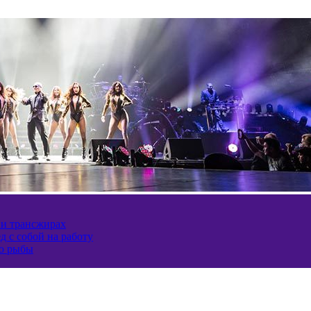
 и трансжирах
д с собой на работу
ию рыбы