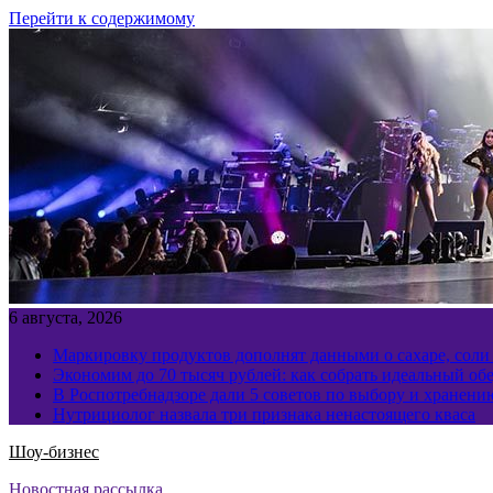
Перейти к содержимому
6 августа, 2026
Маркировку продуктов дополнят данными о сахаре, соли
Экономим до 70 тысяч рублей: как собрать идеальный обе
В Роспотребнадзоре дали 5 советов по выбору и хранен
Нутрициолог назвала три признака ненастоящего кваса
Шоу-бизнес
Новостная рассылка