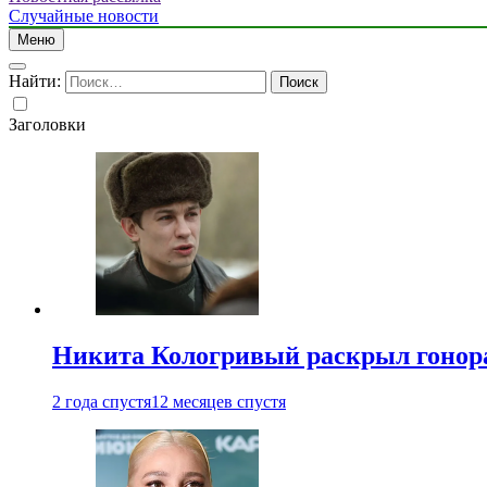
Случайные новости
Меню
Найти:
Заголовки
Никита Кологривый раскрыл гонора
2 года спустя
12 месяцев спустя