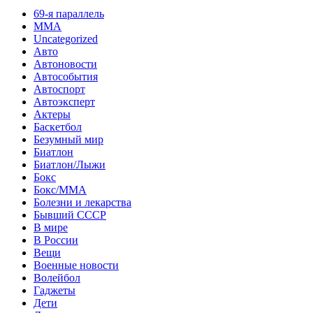
69-я параллель
MMA
Uncategorized
Авто
Автоновости
Автособытия
Автоспорт
Автоэксперт
Актеры
Баскетбол
Безумный мир
Биатлон
Биатлон/Лыжи
Бокс
Бокс/MMA
Болезни и лекарства
Бывший СССР
В мире
В России
Вещи
Военные новости
Волейбол
Гаджеты
Дети