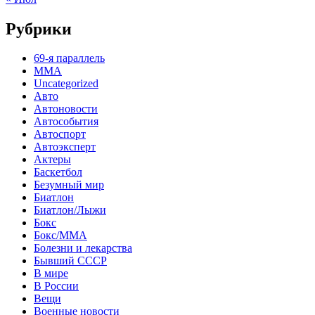
Рубрики
69-я параллель
MMA
Uncategorized
Авто
Автоновости
Автособытия
Автоспорт
Автоэксперт
Актеры
Баскетбол
Безумный мир
Биатлон
Биатлон/Лыжи
Бокс
Бокс/MMA
Болезни и лекарства
Бывший СССР
В мире
В России
Вещи
Военные новости