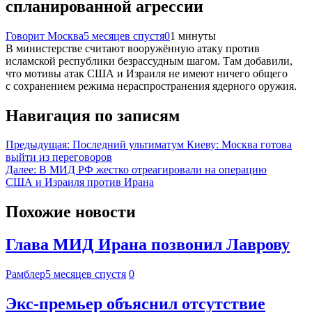
спланированной агрессии
Говорит Москва
5 месяцев спустя
0
1 минуты
В министерстве считают вооружённую атаку против
исламской республики безрассудным шагом. Там добавили,
что мотивы атак США и Израиля не имеют ничего общего
с сохранением режима нераспространения ядерного оружия.
Навигация по записям
Предыдущая:
Последний ультиматум Киеву: Москва готова
выйти из переговоров
Далее:
В МИД РФ жестко отреагировали на операцию
США и Израиля против Ирана
Похожие новости
Глава МИД Ирана позвонил Лаврову
Рамблер
5 месяцев спустя
0
Экс-премьер объяснил отсутствие