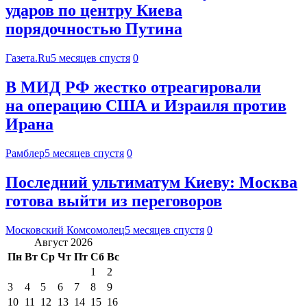
ударов по центру Киева
порядочностью Путина
Газета.Ru
5 месяцев спустя
0
В МИД РФ жестко отреагировали
на операцию США и Израиля против
Ирана
Рамблер
5 месяцев спустя
0
Последний ультиматум Киеву: Москва
готова выйти из переговоров
Московский Комсомолец
5 месяцев спустя
0
Август 2026
Пн
Вт
Ср
Чт
Пт
Сб
Вс
1
2
3
4
5
6
7
8
9
10
11
12
13
14
15
16