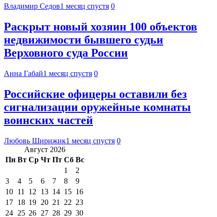
Владимир Седов
1 месяц спустя
0
Раскрыт новый хозяин 100 объектов
недвижимости бывшего судьи
Верховного суда России
Анна Габай
1 месяц спустя
0
Российские офицеры оставили без
сигнализации оружейные комнаты
воинских частей
Любовь Ширижик
1 месяц спустя
0
Август 2026
Пн
Вт
Ср
Чт
Пт
Сб
Вс
1
2
3
4
5
6
7
8
9
10
11
12
13
14
15
16
17
18
19
20
21
22
23
24
25
26
27
28
29
30