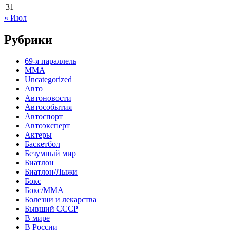
31
« Июл
Рубрики
69-я параллель
MMA
Uncategorized
Авто
Автоновости
Автособытия
Автоспорт
Автоэксперт
Актеры
Баскетбол
Безумный мир
Биатлон
Биатлон/Лыжи
Бокс
Бокс/MMA
Болезни и лекарства
Бывший СССР
В мире
В России