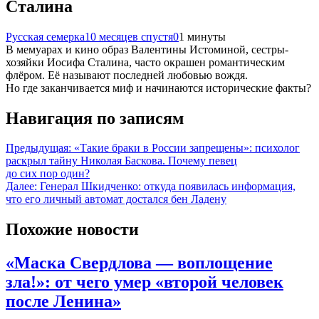
Сталина
Русская семерка
10 месяцев спустя
0
1 минуты
В мемуарах и кино образ Валентины Истоминой, сестры-
хозяйки Иосифа Сталина, часто окрашен романтическим
флёром. Её называют последней любовью вождя.
Но где заканчивается миф и начинаются исторические факты?
Навигация по записям
Предыдущая:
«Такие браки в России запрещены»: психолог
раскрыл тайну Николая Баскова. Почему певец
до сих пор один?
Далее:
Генерал Шкидченко: откуда появилась информация,
что его личный автомат достался бен Ладену
Похожие новости
«Маска Свердлова — воплощение
зла!»: от чего умер «второй человек
после Ленина»