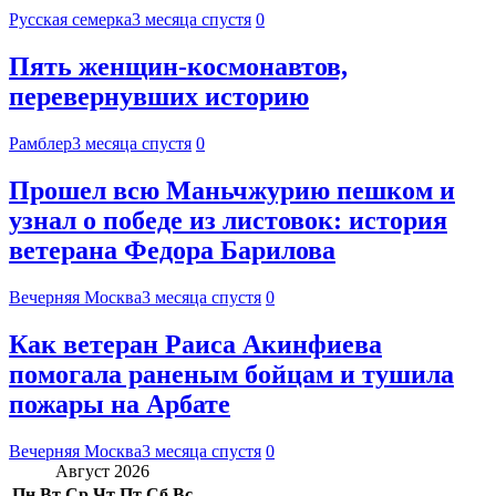
Русская семерка
3 месяца спустя
0
Пять женщин-космонавтов,
перевернувших историю
Рамблер
3 месяца спустя
0
Прошел всю Маньчжурию пешком и
узнал о победе из листовок: история
ветерана Федора Барилова
Вечерняя Москва
3 месяца спустя
0
Как ветеран Раиса Акинфиева
помогала раненым бойцам и тушила
пожары на Арбате
Вечерняя Москва
3 месяца спустя
0
Август 2026
Пн
Вт
Ср
Чт
Пт
Сб
Вс