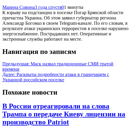
Марина Совина
3 года спустя
0
1 минуты
К взрыву на подстанции в поселке Погар Брянской области
причастна Украина. Об этом заявил губернатор региона
Александр Богомаз в своем Telegram-канале. По его словам, в
результате атаки украинских террористов в поселке нарушено
энергоснабжение. Пострадавших нет. Оперативные и
экстренные службы работают на месте.
Навигация по записям
Предыдущая:
Маск назвал традиционные СМИ тратой
времени
Далее:
Раскрыты подробности атаки в граничащем с
Украиной российском поселке
Похожие новости
В России отреагировали на слова
Трампа о передаче Киеву лицензии на
производство Patriot