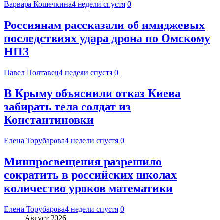
Варвара Кошечкина
4 недели спустя
0
Россиянам рассказали об имиджевых
последствиях удара дрона по Омскому
НПЗ
Павел Полтавец
4 недели спустя
0
В Крыму объяснили отказ Киева
забирать тела солдат из
Константиновки
Елена Торубарова
4 недели спустя
0
Минпросвещения разрешило
сократить в российских школах
количество уроков математики
Елена Торубарова
4 недели спустя
0
Август 2026