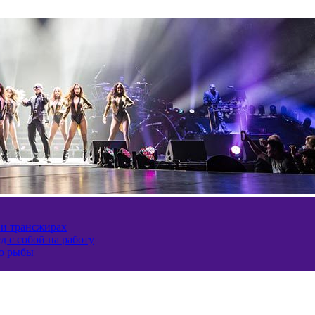
 и трансжирах
д с собой на работу
ию рыбы