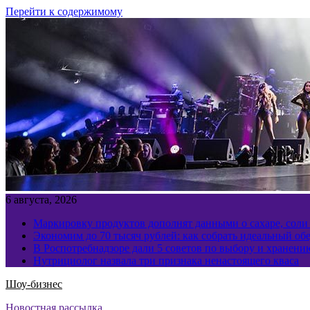
Перейти к содержимому
6 августа, 2026
Маркировку продуктов дополнят данными о сахаре, соли
Экономим до 70 тысяч рублей: как собрать идеальный обе
В Роспотребнадзоре дали 5 советов по выбору и хранен
Нутрициолог назвала три признака ненастоящего кваса
Шоу-бизнес
Новостная рассылка