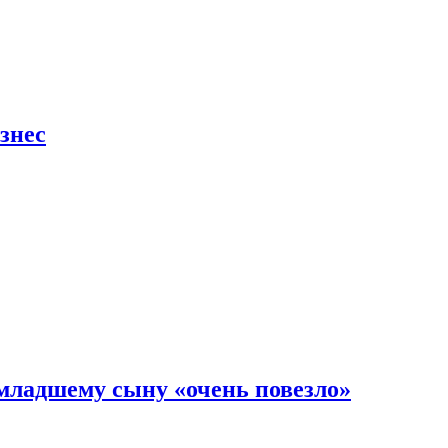
знес
младшему сыну «очень повезло»