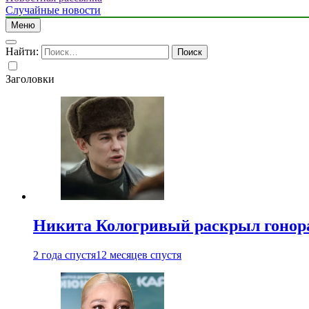
Случайные новости
Меню
Найти:
Заголовки
Никита Кологривый раскрыл гонора
2 года спустя
12 месяцев спустя