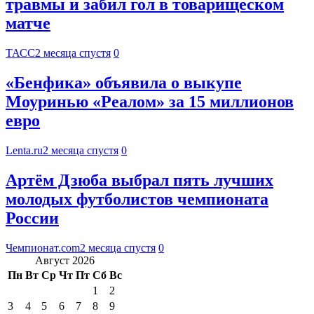
травмы и забил гол в товарищеском
матче
ТАСС
2 месяца спустя
0
«Бенфика» объявила о выкупе
Моуринью «Реалом» за 15 миллионов
евро
Lenta.ru
2 месяца спустя
0
Артём Дзюба выбрал пять лучших
молодых футболистов чемпионата
России
Чемпионат.com
2 месяца спустя
0
Август 2026
Пн
Вт
Ср
Чт
Пт
Сб
Вс
1
2
3
4
5
6
7
8
9