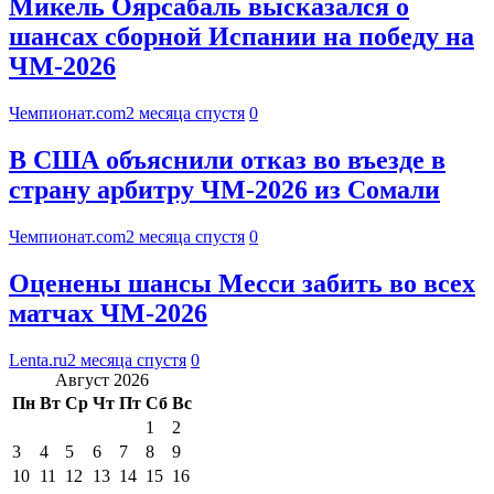
Микель Оярсабаль высказался о
шансах сборной Испании на победу на
ЧМ-2026
Чемпионат.com
2 месяца спустя
0
В США объяснили отказ во въезде в
страну арбитру ЧМ-2026 из Сомали
Чемпионат.com
2 месяца спустя
0
Оценены шансы Месси забить во всех
матчах ЧМ-2026
Lenta.ru
2 месяца спустя
0
Август 2026
Пн
Вт
Ср
Чт
Пт
Сб
Вс
1
2
3
4
5
6
7
8
9
10
11
12
13
14
15
16