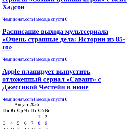
Хадсон
Чемпионат.com
4 месяца спустя
0
Расписание выхода мультсериала
«Очень странные дела: Истории из 85-
го»
Чемпионат.com
4 месяца спустя
0
Apple планирует выпустить
отложенный сериал «Савант» с
Джессикой Честейн в июне
Чемпионат.com
4 месяца спустя
0
Август 2026
Пн
Вт
Ср
Чт
Пт
Сб
Вс
1
2
3
4
5
6
7
8
9