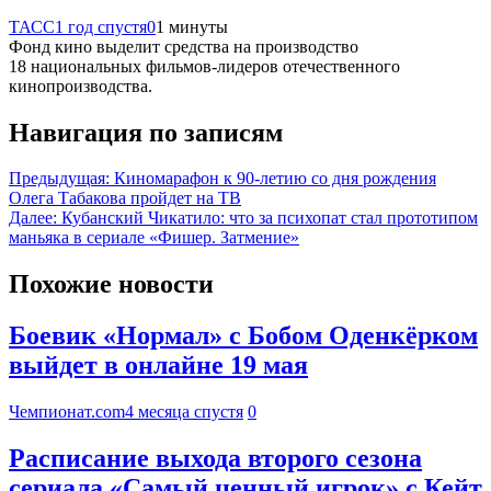
ТАСС
1 год спустя
0
1 минуты
Фонд кино выделит средства на производство
18 национальных фильмов-лидеров отечественного
кинопроизводства.
Навигация по записям
Предыдущая:
Киномарафон к 90-летию со дня рождения
Олега Табакова пройдет на ТВ
Далее:
Кубанский Чикатило: что за психопат стал прототипом
маньяка в сериале «Фишер. Затмение»
Похожие новости
Боевик «Нормал» с Бобом Оденкёрком
выйдет в онлайне 19 мая
Чемпионат.com
4 месяца спустя
0
Расписание выхода второго сезона
сериала «Самый ценный игрок» с Кейт