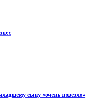
знес
младшему сыну «очень повезло»