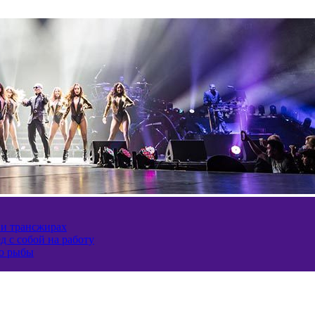
 и трансжирах
д с собой на работу
ию рыбы