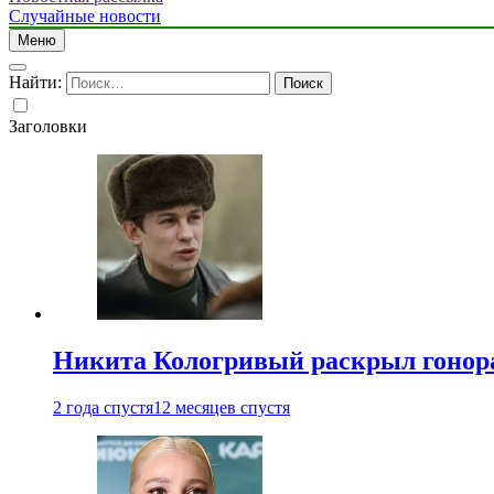
Случайные новости
Меню
Найти:
Заголовки
Никита Кологривый раскрыл гонора
2 года спустя
12 месяцев спустя