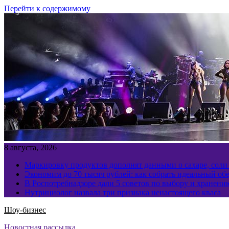
Перейти к содержимому
8 августа, 2026
Маркировку продуктов дополнят данными о сахаре, соли
Экономим до 70 тысяч рублей: как собрать идеальный обе
В Роспотребнадзоре дали 5 советов по выбору и хранен
Нутрициолог назвала три признака ненастоящего кваса
Шоу-бизнес
Новостная рассылка