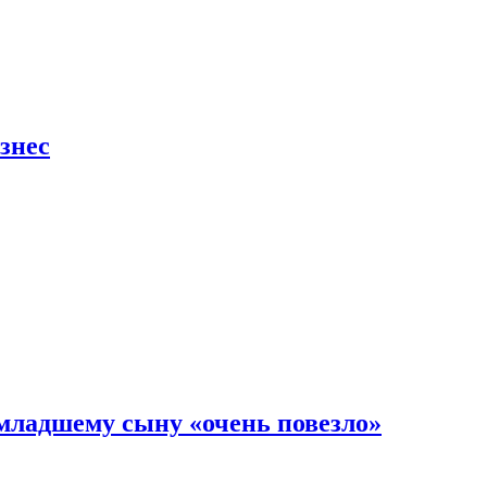
знес
младшему сыну «очень повезло»