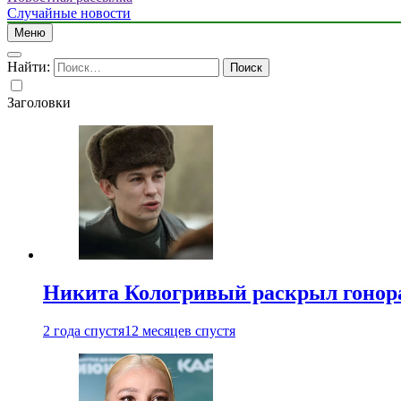
Случайные новости
Меню
Найти:
Заголовки
Никита Кологривый раскрыл гонора
2 года спустя
12 месяцев спустя