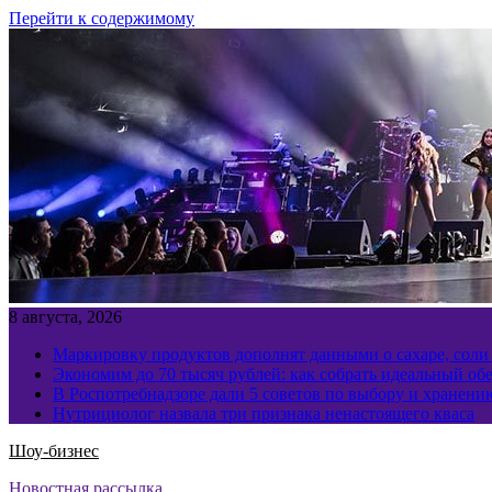
Перейти к содержимому
8 августа, 2026
Маркировку продуктов дополнят данными о сахаре, соли
Экономим до 70 тысяч рублей: как собрать идеальный обе
В Роспотребнадзоре дали 5 советов по выбору и хранен
Нутрициолог назвала три признака ненастоящего кваса
Шоу-бизнес
Новостная рассылка