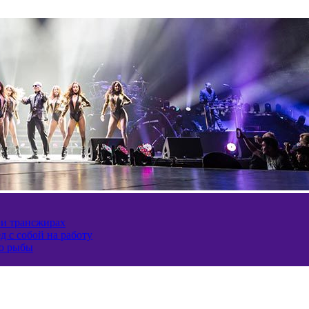
 и трансжирах
д с собой на работу
ию рыбы