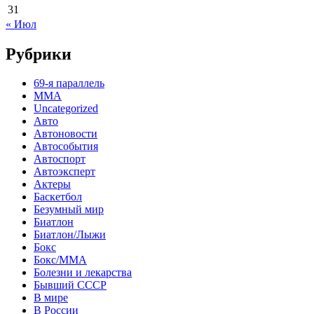
31
« Июл
Рубрики
69-я параллель
MMA
Uncategorized
Авто
Автоновости
Автособытия
Автоспорт
Автоэксперт
Актеры
Баскетбол
Безумный мир
Биатлон
Биатлон/Лыжи
Бокс
Бокс/MMA
Болезни и лекарства
Бывший СССР
В мире
В России