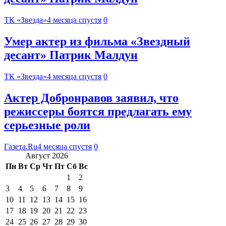
ТК «Звезда»
4 месяца спустя
0
Умер актер из фильма «Звездный
десант» Патрик Малдун
ТК «Звезда»
4 месяца спустя
0
Актер Добронравов заявил, что
режиссеры боятся предлагать ему
серьезные роли
Газета.Ru
4 месяца спустя
0
Август 2026
Пн
Вт
Ср
Чт
Пт
Сб
Вс
1
2
3
4
5
6
7
8
9
10
11
12
13
14
15
16
17
18
19
20
21
22
23
24
25
26
27
28
29
30