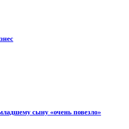
знес
младшему сыну «очень повезло»