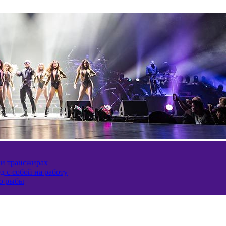
 и трансжирах
д с собой на работу
ию рыбы