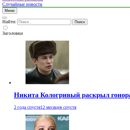
Случайные новости
Меню
Найти:
Заголовки
Никита Кологривый раскрыл гонора
2 года спустя
12 месяцев спустя