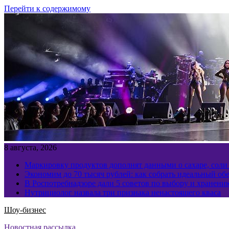
Перейти к содержимому
8 августа, 2026
Маркировку продуктов дополнят данными о сахаре, соли
Экономим до 70 тысяч рублей: как собрать идеальный обе
В Роспотребнадзоре дали 5 советов по выбору и хранен
Нутрициолог назвала три признака ненастоящего кваса
Шоу-бизнес
Новостная рассылка