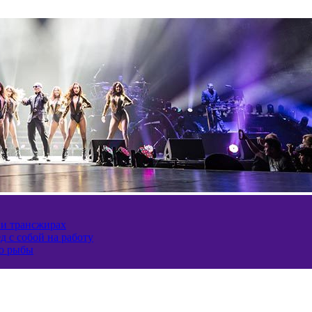
 и трансжирах
д с собой на работу
ию рыбы