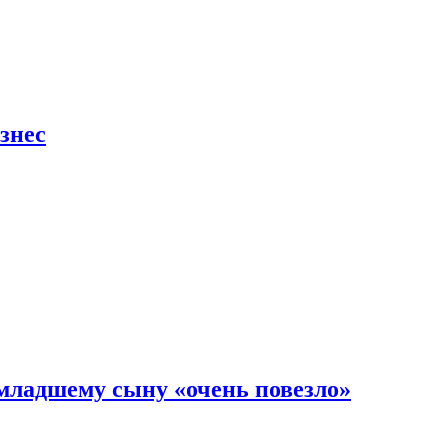
знес
младшему сыну «очень повезло»