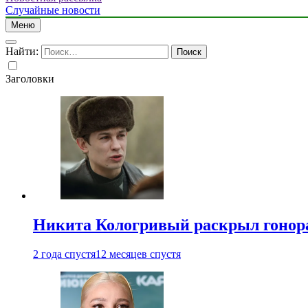
Случайные новости
Меню
Найти:
Заголовки
Никита Кологривый раскрыл гонора
2 года спустя
12 месяцев спустя