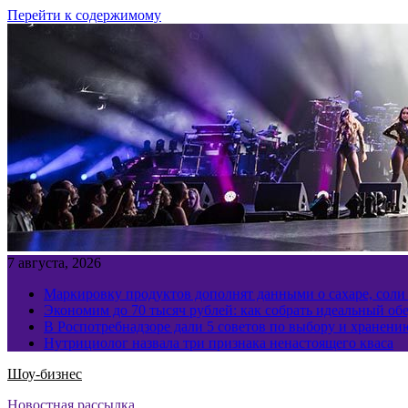
Перейти к содержимому
7 августа, 2026
Маркировку продуктов дополнят данными о сахаре, соли
Экономим до 70 тысяч рублей: как собрать идеальный обе
В Роспотребнадзоре дали 5 советов по выбору и хранен
Нутрициолог назвала три признака ненастоящего кваса
Шоу-бизнес
Новостная рассылка