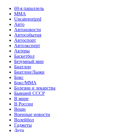
69-я параллель
MMA
Uncategorized
Авто
Автоновости
Автособытия
Автоспорт
Автоэксперт
Актеры
Баскетбол
Безумный мир
Биатлон
Биатлон/Лыжи
Бокс
Бокс/MMA
Болезни и лекарства
Бывший СССР
В мире
В России
Вещи
Военные новости
Волейбол
Гаджеты
Дети