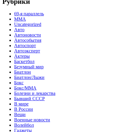
Рубрики
69-я параллель
MMA
Uncategorized
Авто
Автоновости
Автособытия
Автоспорт
Автоэксперт
Актеры
Баскетбол
Безумный мир
Биатлон
Биатлон/Лыжи
Бокс
Бокс/MMA
Болезни и лекарства
Бывший СССР
В мире
В России
Вещи
Военные новости
Волейбол
Гаджеты