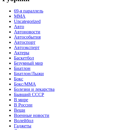
69-я параллель
MMA
Uncategorized
Авто
Автоновости
Автособытия
Автоспорт
Автоэксперт
Актеры
Баскетбол
Безумный мир
Биатлон
Биатлон/Лыжи
Бокс
Бокс/MMA
Болезни и лекарства
Бывший СССР
В мире
В России
Вещи
Военные новости
Волейбол
Гаджеты