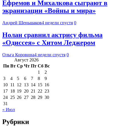
Ефремов и Михалкова сыграют в
экранизации «Войны и мира»
Андрей Шеньшаков
4 недели спустя
0
Нолан сравнил актрису фильма
«Одиссея» с Хитом Леджером
Ольга Коровина
4 недели спустя
0
Август 2026
Пн
Вт
Ср
Чт
Пт
Сб
Вс
1
2
3
4
5
6
7
8
9
10
11
12
13
14
15
16
17
18
19
20
21
22
23
24
25
26
27
28
29
30
31
« Июл
Рубрики