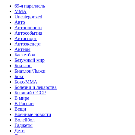
69-я параллель
MMA
Uncategorized
Авто
Автоновости
Автособытия
Автоспорт
Автоэксперт
Актеры
Баскетбол
Безумный мир
Биатлон
Биатлон/Лыжи
Бокс
Бокс/MMA
Болезни и лекарства
Бывший СССР
В мире
В России
Вещи
Военные новости
Волейбол
Гаджеты
Дети