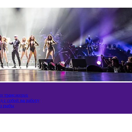
 и трансжирах
д с собой на работу
ию рыбы