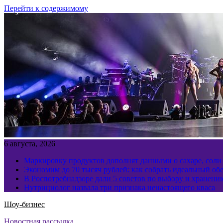
Перейти к содержимому
6 августа, 2026
Маркировку продуктов дополнят данными о сахаре, соли
Экономим до 70 тысяч рублей: как собрать идеальный обе
В Роспотребнадзоре дали 5 советов по выбору и хранен
Нутрициолог назвала три признака ненастоящего кваса
Шоу-бизнес
Новостная рассылка