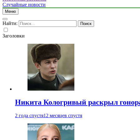
Случайные новости
Меню
Найти:
Заголовки
Никита Кологривый раскрыл гонора
2 года спустя
12 месяцев спустя