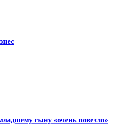
знес
младшему сыну «очень повезло»