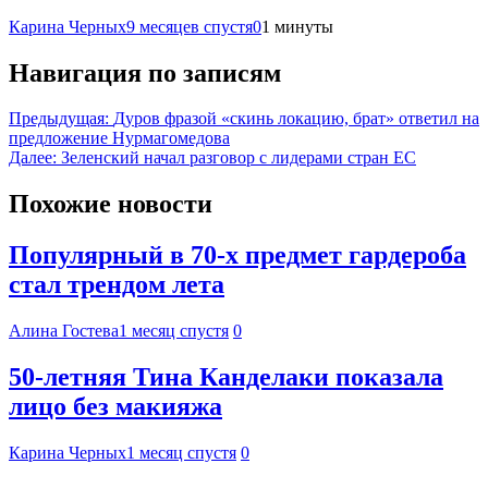
Карина Черных
9 месяцев спустя
0
1 минуты
Навигация по записям
Предыдущая:
Дуров фразой «скинь локацию, брат» ответил на
предложение Нурмагомедова
Далее:
Зеленский начал разговор с лидерами стран ЕС
Похожие новости
Популярный в 70-х предмет гардероба
стал трендом лета
Алина Гостева
1 месяц спустя
0
50-летняя Тина Канделаки показала
лицо без макияжа
Карина Черных
1 месяц спустя
0