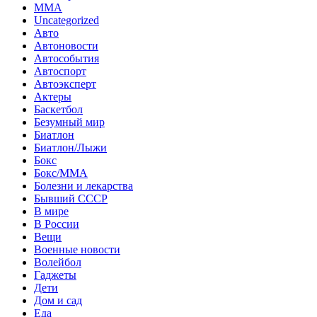
MMA
Uncategorized
Авто
Автоновости
Автособытия
Автоспорт
Автоэксперт
Актеры
Баскетбол
Безумный мир
Биатлон
Биатлон/Лыжи
Бокс
Бокс/MMA
Болезни и лекарства
Бывший СССР
В мире
В России
Вещи
Военные новости
Волейбол
Гаджеты
Дети
Дом и сад
Еда