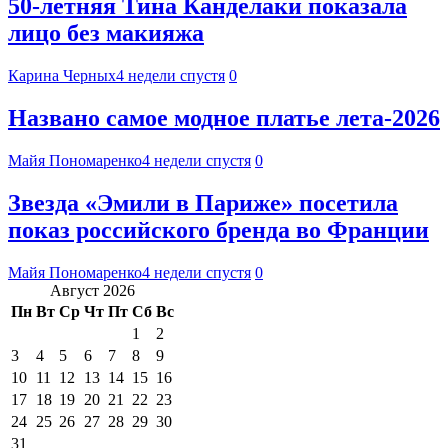
50-летняя Тина Канделаки показала
лицо без макияжа
Карина Черных
4 недели спустя
0
Названо самое модное платье лета-2026
Майя Пономаренко
4 недели спустя
0
Звезда «Эмили в Париже» посетила
показ российского бренда во Франции
Майя Пономаренко
4 недели спустя
0
Август 2026
Пн
Вт
Ср
Чт
Пт
Сб
Вс
1
2
3
4
5
6
7
8
9
10
11
12
13
14
15
16
17
18
19
20
21
22
23
24
25
26
27
28
29
30
31