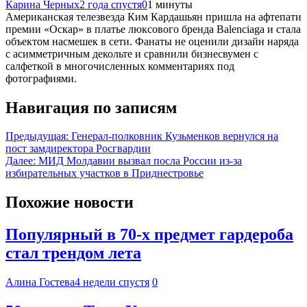
Карина Черных
2 года спустя
0
1 минуты
Американская телезвезда Ким Кардашьян пришла на афтепати
премии «Оскар» в платье люксового бренда Balenciaga и стала
объектом насмешек в сети. Фанаты не оценили дизайн наряда
с асимметричным декольте и сравнили бизнесвумен с
салфеткой в многочисленных комментариях под
фотографиями.
Навигация по записям
Предыдущая:
Генерал-полковник Кузьменков вернулся на
пост замдиректора Росгвардии
Далее:
МИД Молдавии вызвал посла России из-за
избирательных участков в Приднестровье
Похожие новости
Популярный в 70-х предмет гардероба
стал трендом лета
Алина Гостева
4 недели спустя
0