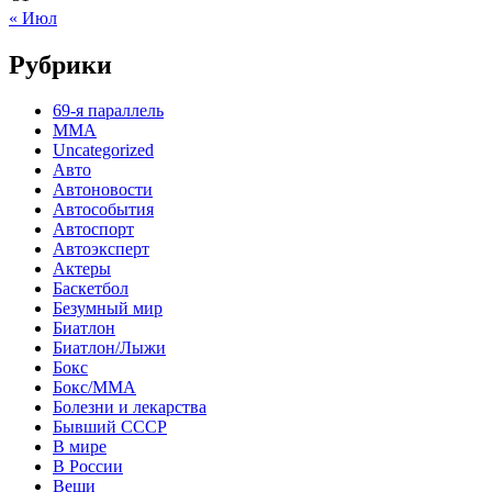
« Июл
Рубрики
69-я параллель
MMA
Uncategorized
Авто
Автоновости
Автособытия
Автоспорт
Автоэксперт
Актеры
Баскетбол
Безумный мир
Биатлон
Биатлон/Лыжи
Бокс
Бокс/MMA
Болезни и лекарства
Бывший СССР
В мире
В России
Вещи