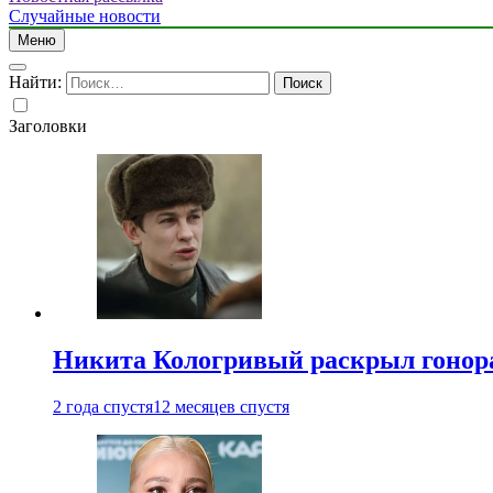
Случайные новости
Меню
Найти:
Заголовки
Никита Кологривый раскрыл гонора
2 года спустя
12 месяцев спустя