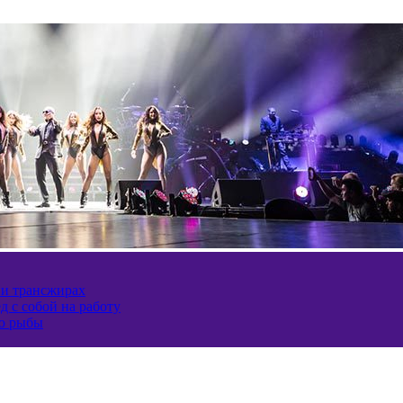
 и трансжирах
д с собой на работу
ию рыбы