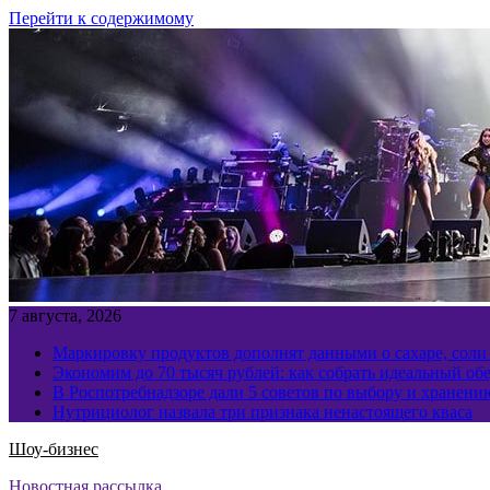
Перейти к содержимому
7 августа, 2026
Маркировку продуктов дополнят данными о сахаре, соли
Экономим до 70 тысяч рублей: как собрать идеальный обе
В Роспотребнадзоре дали 5 советов по выбору и хранен
Нутрициолог назвала три признака ненастоящего кваса
Шоу-бизнес
Новостная рассылка