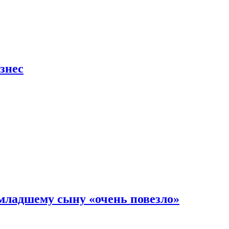
знес
младшему сыну «очень повезло»