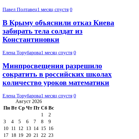
Павел Полтавец
1 месяц спустя
0
В Крыму объяснили отказ Киева
забирать тела солдат из
Константиновки
Елена Торубарова
1 месяц спустя
0
Минпросвещения разрешило
сократить в российских школах
количество уроков математики
Елена Торубарова
1 месяц спустя
0
Август 2026
Пн
Вт
Ср
Чт
Пт
Сб
Вс
1
2
3
4
5
6
7
8
9
10
11
12
13
14
15
16
17
18
19
20
21
22
23