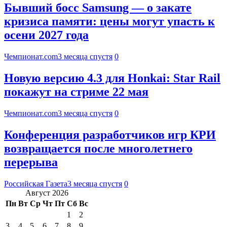
Бывший босс Samsung — о закате
кризиса памяти: цены могут упасть к
осени 2027 года
Чемпионат.com
3 месяца спустя
0
Новую версию 4.3 для Honkai: Star Rail
покажут на стриме 22 мая
Чемпионат.com
3 месяца спустя
0
Конференция разработчиков игр КРИ
возвращается после многолетнего
перерыва
Российская Газета
3 месяца спустя
0
Август 2026
Пн
Вт
Ср
Чт
Пт
Сб
Вс
1
2
3
4
5
6
7
8
9