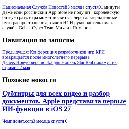
Национальная Служба Новостей
3 месяца спустя
0
1 минуты
Даже если российский App Store не получит «королевскую
битву» сразу, игра может появиться через альтернативные
пути распространения, заявил НСН руководитель пиар-
службы Geltek Cyber Team Михаил Пименов.
Навигация по записям
Предыдущая:
Конференция разработчиков игр КРИ
возвращается после многолетнего перерыва
Далее:
Новую версию 4.3 для Honkai: Star Rail покажут на
стриме 22 мая
Похожие новости
Субтитры для всех видео и разбор
документов. Apple представила первые
ИИ-функции в iOS 27
Чемпионат.com
3 месяца спустя
0