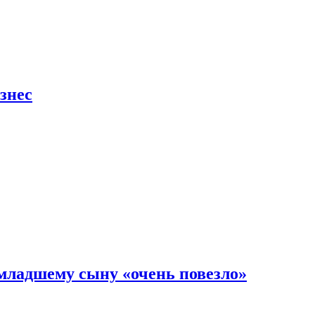
знес
младшему сыну «очень повезло»