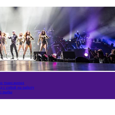
 и трансжирах
д с собой на работу
ию рыбы