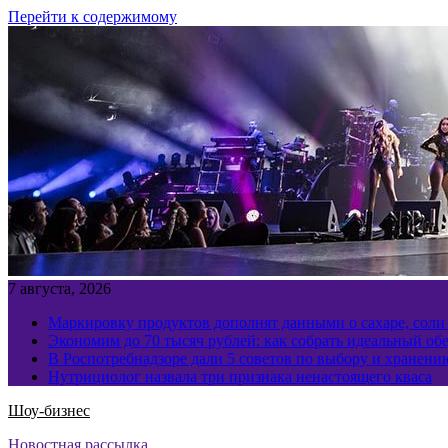
Перейти к содержимому
7 августа, 2026
Маркировку продуктов дополнят данными о сахаре, соли
Экономим до 70 тысяч рублей: как собрать идеальный обе
В Роспотребнадзоре дали 5 советов по выбору и хранен
Нутрициолог назвала три признака ненастоящего кваса
Шоу-бизнес
Новостная рассылка