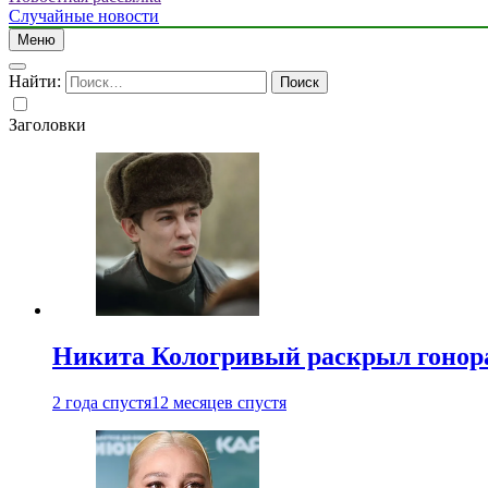
Случайные новости
Меню
Найти:
Заголовки
Никита Кологривый раскрыл гонора
2 года спустя
12 месяцев спустя